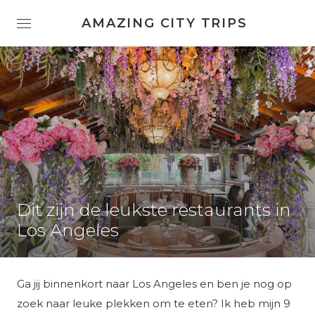
AMAZING CITY TRIPS
Dit zijn de leukste restaurants in
Los Angeles
Ga jij binnenkort naar Los Angeles en ben je nog op
zoek naar leuke plekken om te eten? Ik heb mijn 9