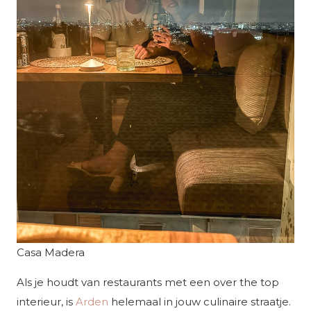
Casa Madera
Als je houdt van restaurants met een over the top
interieur, is
Arden
helemaal in jouw culinaire straatje.