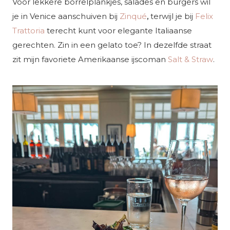
Voor lekkere borrelplankjes, salades en burgers wil
je in Venice aanschuiven bij
Zinqué
,
terwijl je bij
Felix
Trattoria
terecht kunt voor elegante Italiaanse
gerechten. Zin in een gelato toe? In dezelfde straat
zit mijn favoriete Amerikaanse ijscoman
Salt & Straw
.